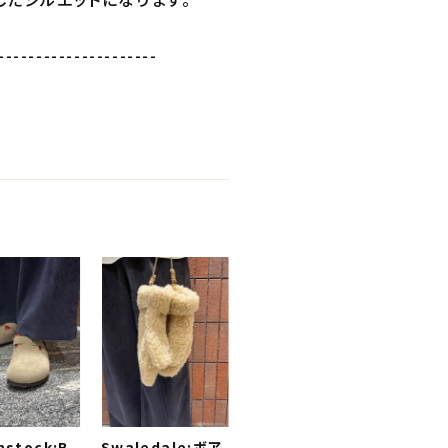
---------------------
nstock:B
Swaledale:ボア