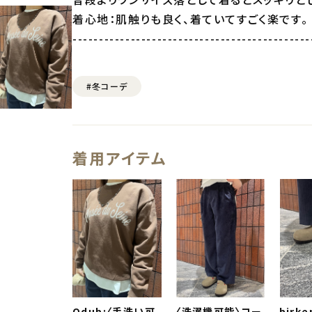
着心地：肌触りも良く、着ていてすごく楽です。
---------------------------------------------
#冬コーデ
着用アイテム
Odub:〈手洗い可
〈洗濯機可能〉コー
birke