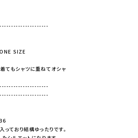
---------------------
NE SIZE
。
に着てもシャツに重ねてオシャ
---------------------
---------------------
36
入っており結構ゆったりです。
したシルエットになります。