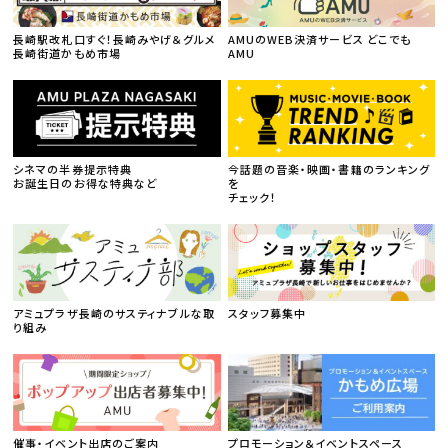
長崎駅改札口すぐ！長崎みやげ＆グルメ
AMUのWEB決済サービス どこでも
長崎街道かもめ市場
AMU
シネマの半券提示特典
今話題の音楽・映画・書籍のランキング
お誕生日のお得な特典など
を
チェック！
アミュプラザ長崎のサスティナブルな取
スタッフ募集中
り組み
催事・イベント出店のご案内
プロモーション＆イベントスペース