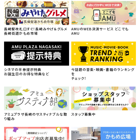
長崎駅改札口すぐ！長崎みやげ＆グルメ
AMUのWEB決済サービス どこでも
長崎街道かもめ市場
AMU
シネマの半券提示特典
今話題の音楽・映画・書籍のランキング
お誕生日のお得な特典など
を
チェック！
アミュプラザ長崎のサスティナブルな取
スタッフ募集中
り組み