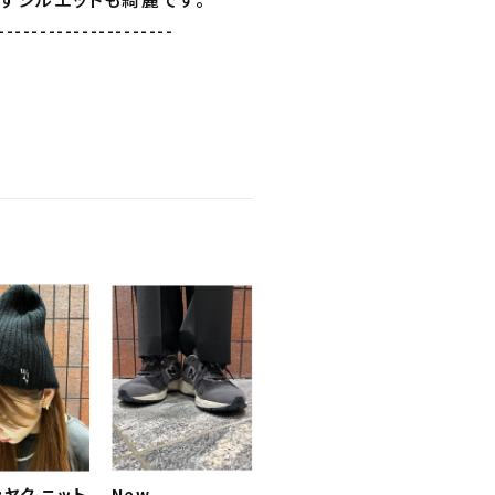
---------------------
:ヤク ニット
New