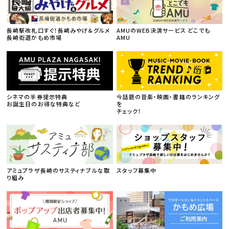
長崎駅改札口すぐ！長崎みやげ＆グルメ
AMUのWEB決済サービス どこでも
長崎街道かもめ市場
AMU
シネマの半券提示特典
今話題の音楽・映画・書籍のランキング
お誕生日のお得な特典など
を
チェック！
アミュプラザ長崎のサスティナブルな取
スタッフ募集中
り組み