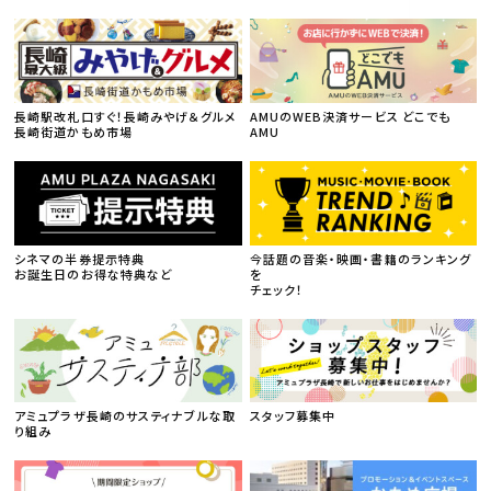
長崎駅改札口すぐ！長崎みやげ＆グルメ
AMUのWEB決済サービス どこでも
長崎街道かもめ市場
AMU
シネマの半券提示特典
今話題の音楽・映画・書籍のランキング
お誕生日のお得な特典など
を
チェック！
アミュプラザ長崎のサスティナブルな取
スタッフ募集中
り組み