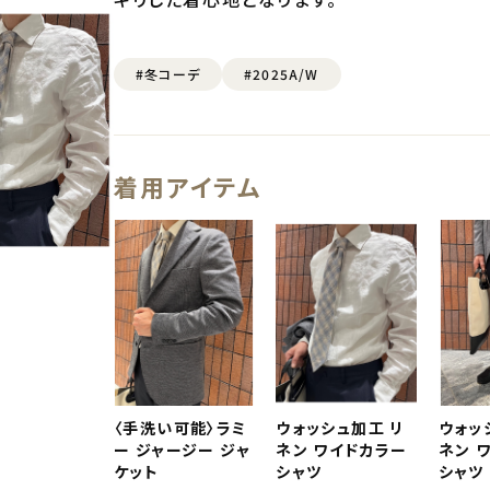
#冬コーデ
#2025A/W
着用アイテム
〈手洗い可能〉ラミ
ウォッシュ加工 リ
ウォッ
ー ジャージー ジャ
ネン ワイドカラー
ネン 
ケット
シャツ
シャツ