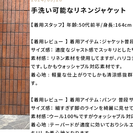
手洗い可能なリネンジャケット
【着用スタッフ】 年齢:50代前半/身長:164cm
【着用レビュー 】 着用アイテム：ジャケット普段
サイズ感： 適度なジャスト感でスッキリとした
素材感： リネン素材を使用してますが、ハリ
です。しかもウォッシャブル対応素材です。
着心地 : 軽量な仕上がりでしかも清涼感抜
す。
【着用レビュー 】 着用アイテム：パンツ 普段サイ
サイズ感： 細すぎず脚のラインを綺麗に見せて
素材感：ウール100%ですがウォッシャブル
着心地 :テーパードが適度に効いておりシル
キリした着心地となります。