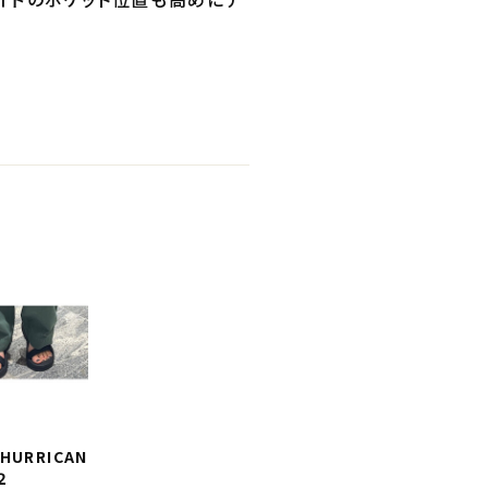
:HURRICAN
２