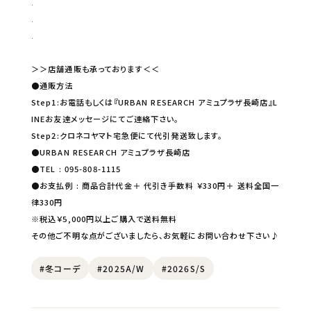
.
.
.
＞＞店舗通販も承っております＜＜
●通販方法
Step1:お電話もしくは『URBAN RESEARCH アミュプラザ長崎店』L
INEお友達メッセージにてご連絡下さい。
Step2:クロネコヤマト宅急便にて代引発送致します。
●URBAN RESEARCH アミュプラザ長崎店
●TEL : 095-808-1115
●お支払例 : 商品合計代金＋ 代引き手数料 ￥330円＋ 送料全国一
律330円
※税込￥5,000円以上ご購入で送料無料
その他ご不明な点がございましたら、お気軽にお問い合わせ下さい♪
#冬コーデ
#2025A/W
#2026S/S