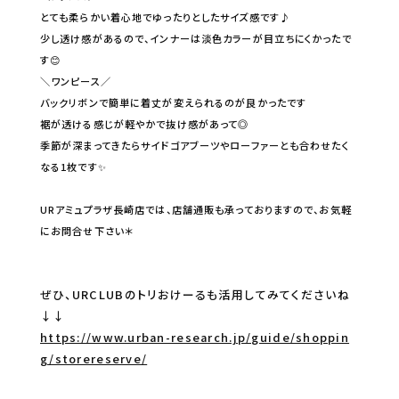
とても柔らかい着心地でゆったりとしたサイズ感です♪
少し透け感があるので、インナーは淡色カラーが目立ちにくかったで
す😊
＼ワンピース／
バックリボンで簡単に着丈が変えられるのが良かったです
裾が透ける感じが軽やかで抜け感があって◎
季節が深まってきたらサイドゴアブーツやローファーとも合わせたく
なる1枚です✨
URアミュプラザ長崎店では、店舗通販も承っておりますので、お気軽
にお問合せ下さい＊
ぜひ、URCLUBのトリおけーるも活用してみてくださいね
↓↓
https://www.urban-research.jp/guide/shoppin
g/storereserve/