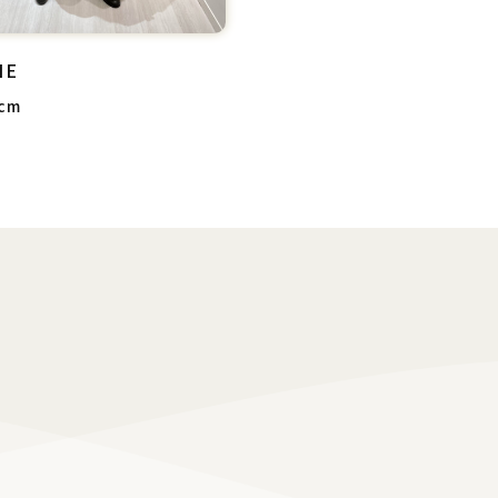
IE
cm