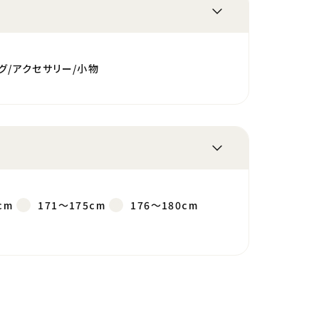
グ/アクセサリー/小物
cm
171～175cm
176～180cm