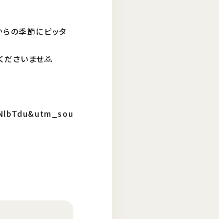
からの季節にピッタ
ださいませ🙇
jNlbTdu&utm_sou