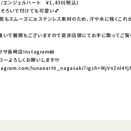
/エンジェルハート ¥1,430(税込)
そろいで付けても可愛い💕
脱もスムーズに🎀ステンレス素材のため、汗や水に強くこれ
違いで展開もございますので是非店頭にてお手に取ってご覧く
長崎店Instagram📸
ローよろしくお願いします🤲
stagram.com/lunaearth_nagasaki?igsh=MjVnZnl4Y