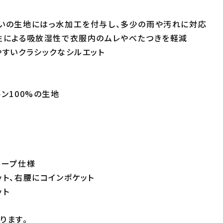
いの生地にはっ水加工を付与し、多少の雨や汚れに対応
性による吸放湿性で衣服内のムレやべたつきを軽減
やすいクラシックなシルエット
ン100%の生地
ループ仕様
ット、右腰にコインポケット
ット
ります。