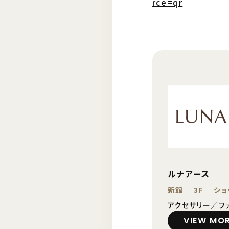
rce=qr
ルナアース
新館
3F
ショ
アクセサリー／フ
VIEW MO