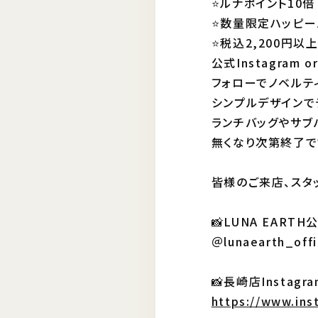
⭐️ルナポイント10倍
⭐️数量限定ハッピ
⭐️税込2,200円以
公式Instagram 
フォローでノベルティ
シンプルデザインでデ
ランチバッグやサブ
無くなり次第終了です⸜
皆様のご来店、スタ
📸LUNA EARTH公
＠lunaearth_offi
📸長崎店Instagra
https://www.in