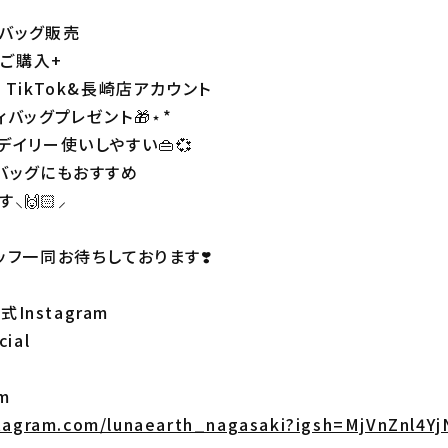
ーバッグ販売
上ご購入+
or TikTok&長崎店アカウント
バッグプレゼント🎁⋆*
イリー使いしやすい👜💞
バッグにもおすすめ
🙌🏻⸝‍
ッフ一同お待ちしております❣️
式Instagram
cial
m
stagram.com/lunaearth_nagasaki?igsh=MjVnZnl4Y