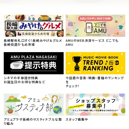
長崎駅改札口すぐ！長崎みやげ＆グルメ
AMUのWEB決済サービス どこでも
長崎街道かもめ市場
AMU
シネマの半券提示特典
今話題の音楽・映画・書籍のランキング
お誕生日のお得な特典など
を
チェック！
アミュプラザ長崎のサスティナブルな取
スタッフ募集中
り組み