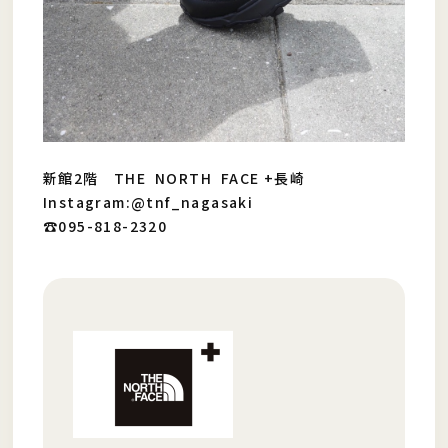
新館2階 THE NORTH FACE +長崎
Instagram:@tnf_nagasaki
☎︎095-818-2320