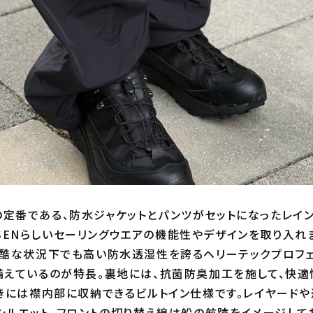
ENの定番である、防水ジャケットとパンツがセットになったレイ
ANSENらしいセーリングウエアの機能性やデザインを取り入れ
酷な状況下でも高い防水透湿性を誇るヘリーテックプロフェ
えているのが特長。裏地には、抗菌防臭加工を施して、快適
きには襟内部に収納できるビルトイン仕様です。レイヤードや
シルエット。フロントの切り替え線は船の航跡をイメージして