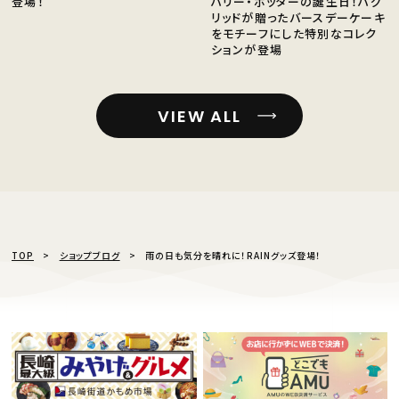
登場！
ハリー・ポッターの誕生日！ハグ
リッドが贈ったバースデーケーキ
をモチーフにした特別なコレク
ションが登場
VIEW ALL
TOP
ショップブログ
雨の日も気分を晴れに！RAINグッズ登場！