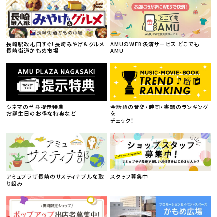
長崎駅改札口すぐ！長崎みやげ＆グルメ
AMUのWEB決済サービス どこでも
長崎街道かもめ市場
AMU
シネマの半券提示特典
今話題の音楽・映画・書籍のランキング
お誕生日のお得な特典など
を
チェック！
アミュプラザ長崎のサスティナブルな取
スタッフ募集中
り組み