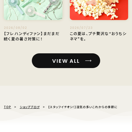
2026/08/02
2026/07/23
【フレ ハンディファン】まだまだ
この夏は、プチ贅沢な“おうちシ
続く夏の暑さ対策に！
ネマ”を。
VIEW ALL
TOP
ショップブログ
【スタッフイチオシ！】湿気の多いこれからの季節に