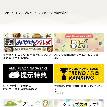
TOP
ショップブログ
ボンソアールの湧水ゼリー
長崎駅改札口すぐ！長崎みやげ＆グルメ
AMUのWEB決済サービス どこでも
長崎街道かもめ市場
AMU
シネマの半券提示特典
今話題の音楽・映画・書籍のランキング
お誕生日のお得な特典など
を
チェック！