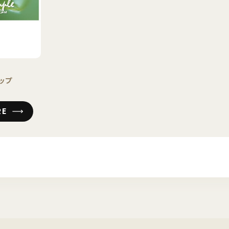
ップ
ア
RE