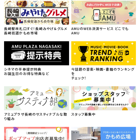
長崎駅改札口すぐ！長崎みやげ＆グルメ
AMUのWEB決済サービス どこでも
長崎街道かもめ市場
AMU
シネマの半券提示特典
今話題の音楽・映画・書籍のランキング
お誕生日のお得な特典など
を
チェック！
アミュプラザ長崎のサスティナブルな取
スタッフ募集中
り組み