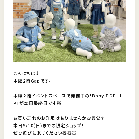
こんにちは♪
本館2階Gapです。
本館２階イベントスペースで開催中の「Baby POP-U
P」が本日最終日です🧸
お買い忘れのお洋服はありませんか👕👖👚❓
本日5/10(日)までの限定ショップ！
ぜひ遊びに来てください🧸🧸🧸