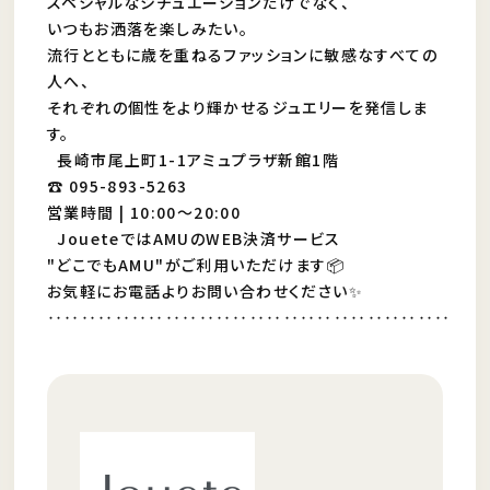
スペシャルなシチュエーションだけでなく、
いつもお洒落を楽しみたい。
流行とともに歳を重ねるファッションに敏感なすべての
人へ、
それぞれの個性をより輝かせるジュエリーを発信しま
す。
長崎市尾上町1-1アミュプラザ新館1階
☎️ 095-893-5263
営業時間 | 10:00〜20:00
JoueteではAMUのWEB決済サービス
"どこでもAMU"がご利用いただけます📦
お気軽にお電話よりお問い合わせください✨
‥‥‥‥‥‥‥‥‥‥‥‥‥‥‥‥‥‥‥‥‥‥‥‥