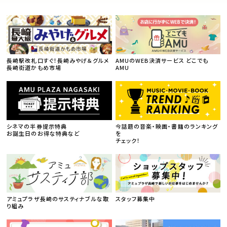
長崎駅改札口すぐ！長崎みやげ＆グルメ
AMUのWEB決済サービス どこでも
長崎街道かもめ市場
AMU
シネマの半券提示特典
今話題の音楽・映画・書籍のランキング
お誕生日のお得な特典など
を
チェック！
アミュプラザ長崎のサスティナブルな取
スタッフ募集中
り組み