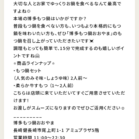
大切な人とお家でゆっくりお鍋を食べるなんて最高で
すよね🍲
本場の博多もつ鍋はいかがですか？
普段もつ鍋を食べない方も、いつもより本格的にもつ
鍋を味わいたい方も、ぜひ「博多もつ鍋おおやま」のも
つ鍋を召し上がっていただきたいです💓
調理もとっても簡単で、15分で完成するのも嬉しいポイ
ントですね🤗
⭐️商品ラインナップ⭐️
・もつ鍋セット
（人気のみそ味・しょうゆ味）2人前〜
・柔らか牛すもつ （1〜2人前）
こちらは店頭に来ていただいてすぐご用意させていただ
けます！
お渡しがスムーズになりますのでぜひご活用ください☺
_________
博多もつ鍋おおやま
長崎健長崎市尾上町1-1 アミュプラザ5階
営業時間 11:00〜22:30