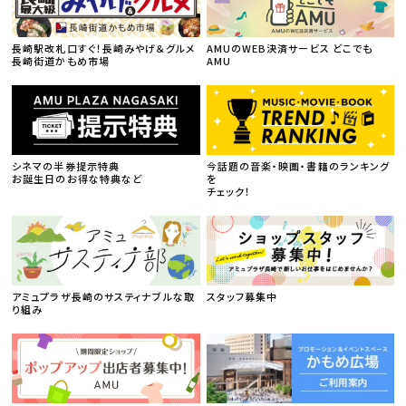
長崎駅改札口すぐ！長崎みやげ＆グルメ
AMUのWEB決済サービス どこでも
長崎街道かもめ市場
AMU
シネマの半券提示特典
今話題の音楽・映画・書籍のランキング
お誕生日のお得な特典など
を
チェック！
アミュプラザ長崎のサスティナブルな取
スタッフ募集中
り組み