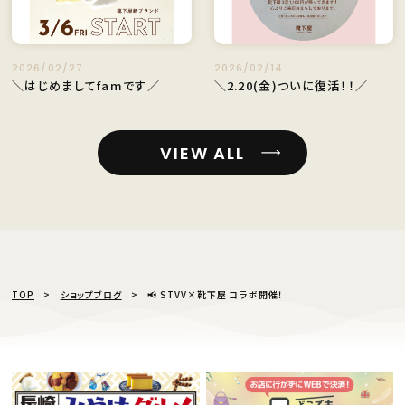
2026/02/27
2026/02/14
＼はじめましてfamです／
＼2.20(金)ついに復活！！／
VIEW ALL
TOP
ショップブログ
📢 STVV×靴下屋 コラボ開催！