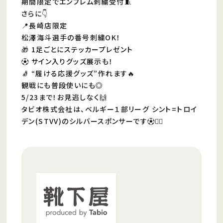
期間限定でエンブレム刺繍受付🧵
さらに👇
📍長崎店限定
松澤海斗選手の番号刺繍OK！
🎁 1足ごとにステッカープレゼント
⚽ サイン入りグッズ展示も！
🧦 “履ける応援グッズ”作れます🔥
観戦にも普段使いにも◎
5/23まで！お見逃しなく🙌
タビオ株式会社は、ベルギー１部リーグ シント=トロイ
デン(STVV)のシルバースポンサーです⚽️❤️‍🔥