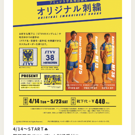
4/14〜START🔥