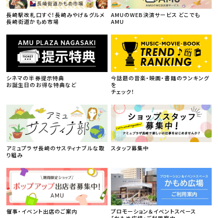
長崎駅改札口すぐ！長崎みやげ＆グルメ
AMUのWEB決済サービス どこでも
長崎街道かもめ市場
AMU
シネマの半券提示特典
今話題の音楽・映画・書籍のランキング
お誕生日のお得な特典など
を
チェック！
アミュプラザ長崎のサスティナブルな取
スタッフ募集中
り組み
催事・イベント出店のご案内
プロモーション＆イベントスペース
「かもめ広場」ご利用案内