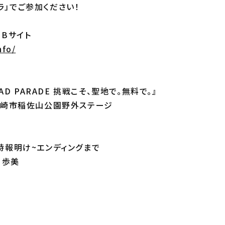
ラ」でご参加ください！
EBサイト
nfo/
ROAD PARADE 挑戦こそ、聖地で。無料で。』
 長崎市稲佐山公園野外ステージ
時時報明け~エンディングまで
川歩美