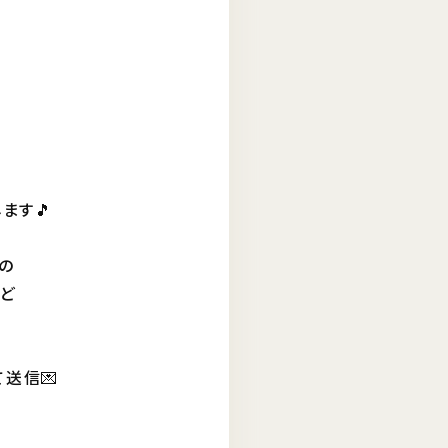
ます🎵
の
など
て送信💌