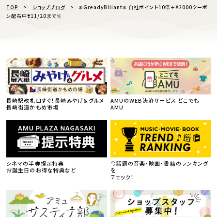
TOP
ショップブログ
❄️GreadyBlliant❄️ 自社ポイント10倍＋¥2000クーポ
ン配布中❣️11/20まで🫧
長崎駅改札口すぐ！長崎みやげ＆グルメ
AMUのWEB決済サービス どこでも
長崎街道かもめ市場
AMU
シネマの半券提示特典
今話題の音楽・映画・書籍のランキング
お誕生日のお得な特典など
を
チェック！