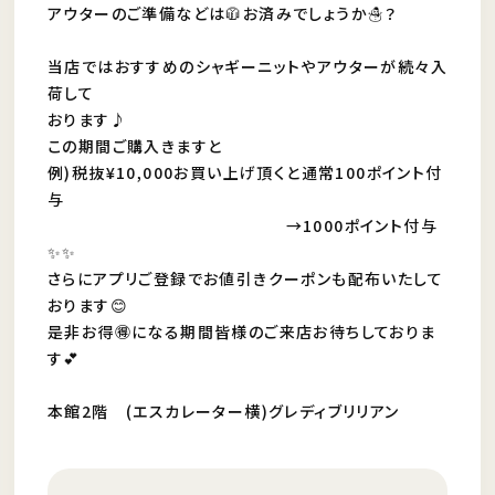
アウターのご準備などは🧥お済みでしょうか☃️？
当店ではおすすめのシャギーニットやアウターが続々入
荷して
おります♪
この期間ご購入きますと
例)税抜¥10,000お買い上げ頂くと通常100ポイント付
与
→1000ポイント付与
✨✨
さらにアプリご登録でお値引きクーポンも配布いたして
おります😊
是非お得🉐になる期間皆様のご来店お待ちしておりま
す💕
本館2階 (エスカレーター横)グレディブリリアン