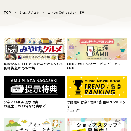
TOP
ショップブログ
WinterCollection | SV
長崎駅改札口すぐ！長崎みやげ＆グルメ
AMUのWEB決済サービス どこでも
長崎街道かもめ市場
AMU
シネマの半券提示特典
今話題の音楽・映画・書籍のランキング
お誕生日のお得な特典など
を
チェック！