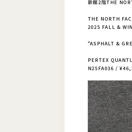
新館2階THE NORT
THE NORTH FACE
2025 FALL & WI
"ASPHALT & GR
PERTEX QUANTUM
N25FA036 / ¥46,