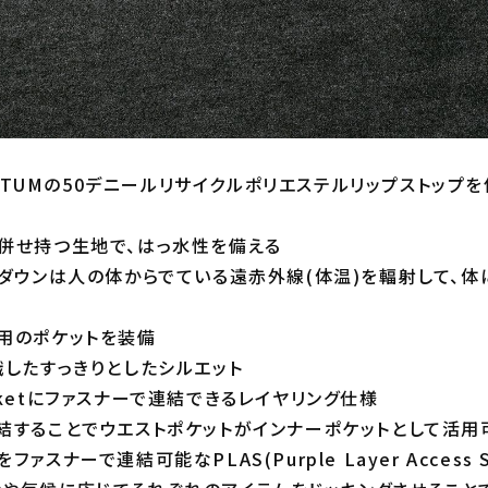
UANTUMの50デニールリサイクルポリエステルリップストップ
併せ持つ生地で、はっ水性を備える
 ダウンは人の体からでている遠赤外線(体温)を輻射して、
用のポケットを装備
識したすっきりとしたシルエット
 Jacketにファスナーで連結できるレイヤリング仕様
結することでウエストポケットがインナーポケットとして活用
ァスナーで連結可能なPLAS(Purple Layer Access S