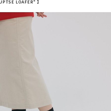
NUPTSE LOAFER" 】