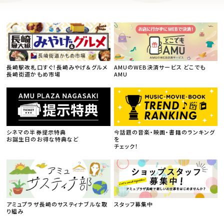
長崎駅改札口すぐ！長崎みやげ＆グルメ
AMUのWEB決済サービス どこでも
長崎街道かもめ市場
AMU
シネマの半券提示特典
今話題の音楽・映画・書籍のランキング
お誕生日のお得な特典など
を
チェック！
アミュプラザ長崎のサスティナブルな取
スタッフ募集中
り組み