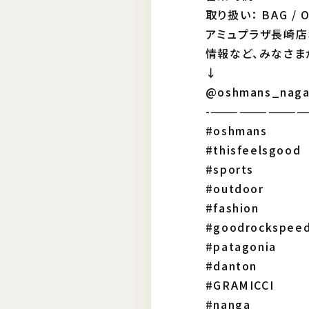
取り扱い： BAG / OU
アミュプラザ長崎店
情報など、みなさま
↓
@oshmans_naga
-——————————
#oshmans
#thisfeelsgood
#sports
#outdoor
#fashion
#goodrockspee
#patagonia
#danton
#GRAMICCI
#nanga