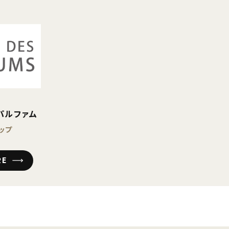
パルファム
ップ
RE