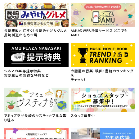
長崎駅改札口すぐ！長崎みやげ＆グルメ
AMUのWEB決済サービス どこでも
長崎街道かもめ市場
AMU
シネマの半券提示特典
今話題の音楽・映画・書籍のランキング
お誕生日のお得な特典など
を
チェック！
アミュプラザ長崎のサスティナブルな取
スタッフ募集中
り組み