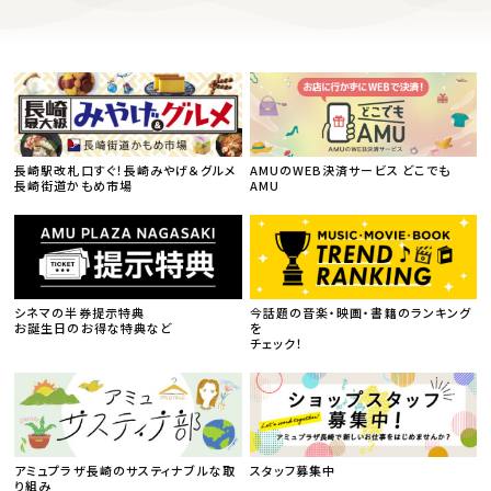
長崎駅改札口すぐ！長崎みやげ＆グルメ
AMUのWEB決済サービス どこでも
長崎街道かもめ市場
AMU
シネマの半券提示特典
今話題の音楽・映画・書籍のランキング
お誕生日のお得な特典など
を
チェック！
アミュプラザ長崎のサスティナブルな取
スタッフ募集中
り組み