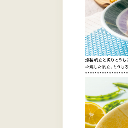
燻製帆立と炙りとうも
⇒燻した帆立、とうも
*****************