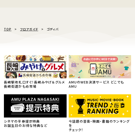
TOP
フロアガイド
ゴディバ
長崎駅改札口すぐ！長崎みやげ＆グルメ
AMUのWEB決済サービス どこでも
長崎街道かもめ市場
AMU
シネマの半券提示特典
今話題の音楽・映画・書籍のランキング
お誕生日のお得な特典など
を
チェック！