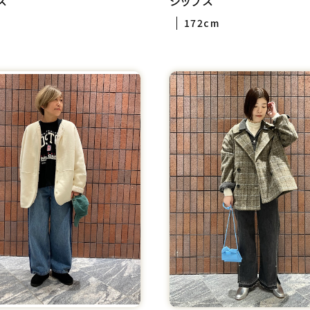
ス
シップス
172cm