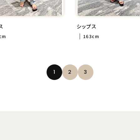
ス
シップス
cm
163cm
1
2
3