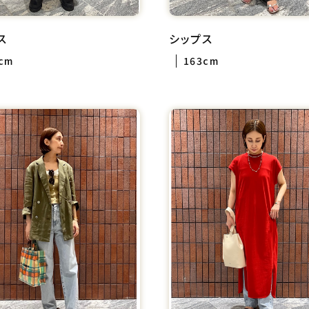
ス
シップス
cm
163cm