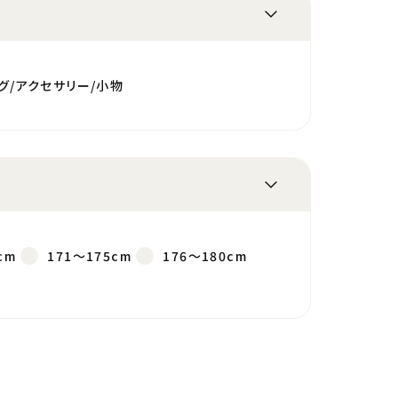
グ/アクセサリー/小物
cm
171～175cm
176～180cm