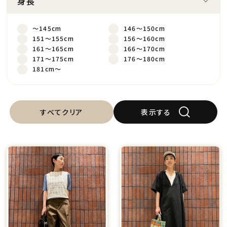
身長
～145cm
146～150cm
151～155cm
156～160cm
161～165cm
166～170cm
171～175cm
176～180cm
181cm～
すべてクリア
表示する