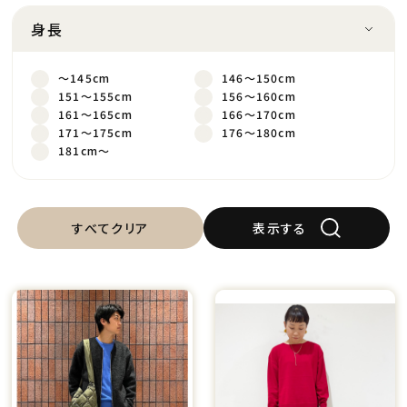
身長
～145cm
146～150cm
151～155cm
156～160cm
161～165cm
166～170cm
171～175cm
176～180cm
181cm～
すべてクリア
表示する