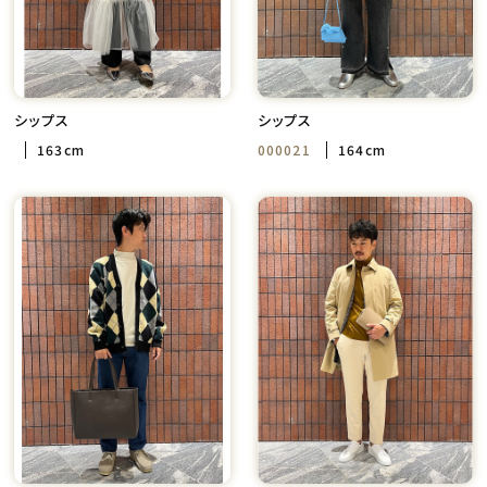
シップス
シップス
163cm
000021
164cm