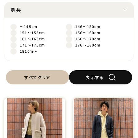
身長
～145cm
146～150cm
151～155cm
156～160cm
161～165cm
166～170cm
171～175cm
176～180cm
181cm～
すべてクリア
表示する