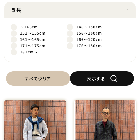
身長
～145cm
146～150cm
151～155cm
156～160cm
161～165cm
166～170cm
171～175cm
176～180cm
181cm～
すべてクリア
表示する