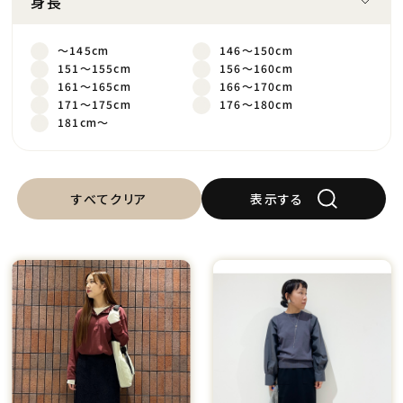
身長
～145cm
146～150cm
151～155cm
156～160cm
161～165cm
166～170cm
171～175cm
176～180cm
181cm～
すべてクリア
表示する