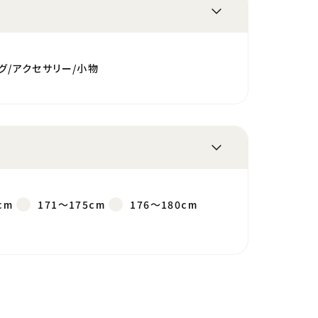
グ/アクセサリー/小物
cm
171～175cm
176～180cm