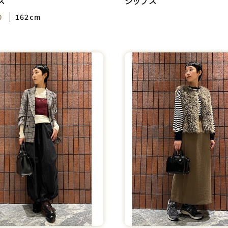
ス
シップス
0
162cm