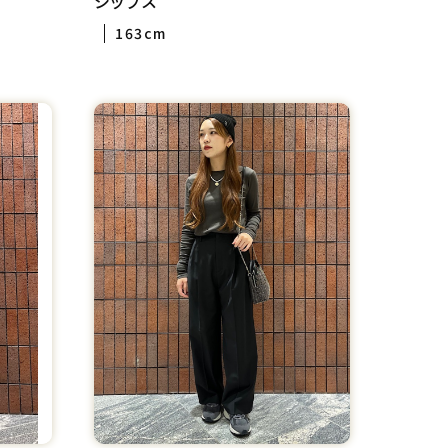
シップス
163cm