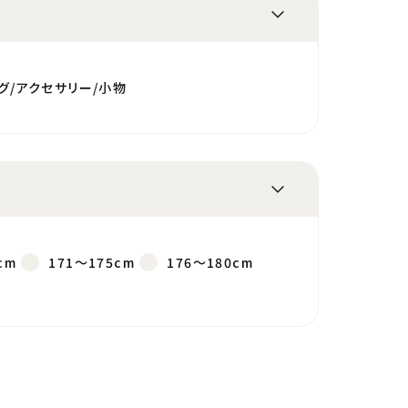
グ/アクセサリー/小物
cm
171～175cm
176～180cm