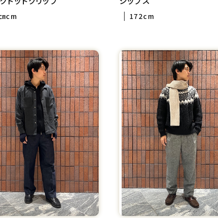
クドットクリップ
シップス
4㎝cm
172cm