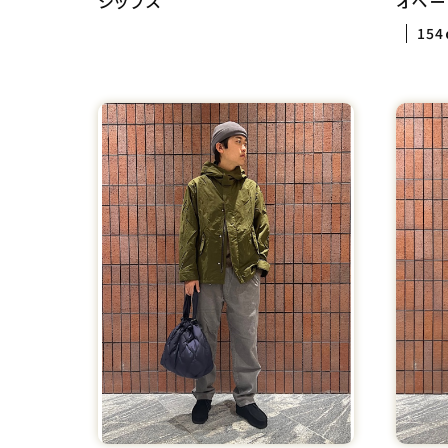
シップス
オペー
15