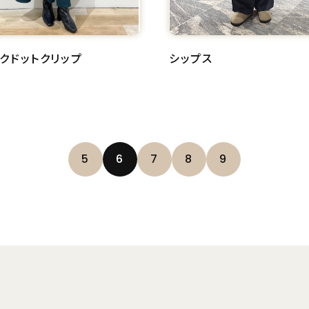
クドットクリップ
シップス
5
6
7
8
9