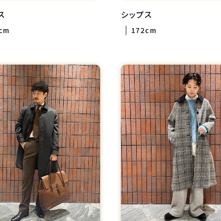
ス
シップス
cm
172cm