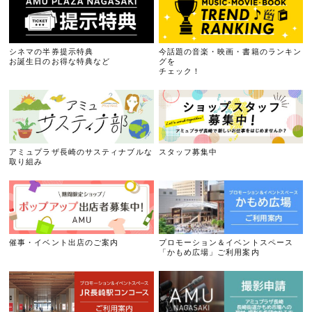
シネマの半券提示特典
今話題の音楽・映画・書籍のランキン
お誕生日のお得な特典など
グを
チェック！
アミュプラザ長崎のサスティナブルな
スタッフ募集中
取り組み
催事・イベント出店のご案内
プロモーション＆イベントスペース
「かもめ広場」ご利用案内