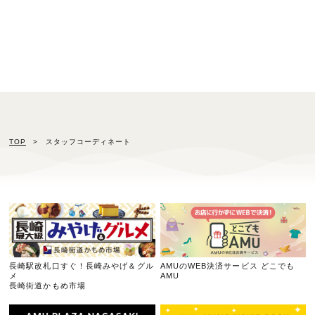
シップス
シップス
5
6
7
8
9
TOP
スタッフコーディネート
長崎駅改札口すぐ！長崎みやげ＆グル
AMUのWEB決済サービス どこでも
メ
AMU
長崎街道かもめ市場