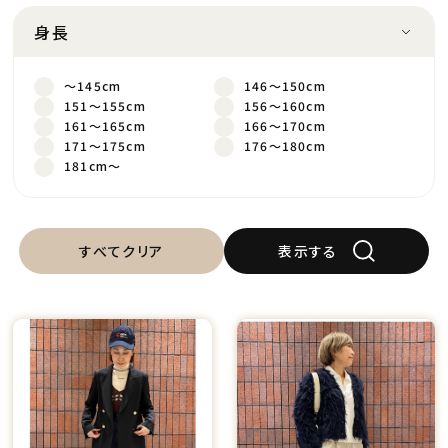
身長
～145cm
146～150cm
151～155cm
156～160cm
161～165cm
166～170cm
171～175cm
176～180cm
181cm～
すべてクリア
表示する