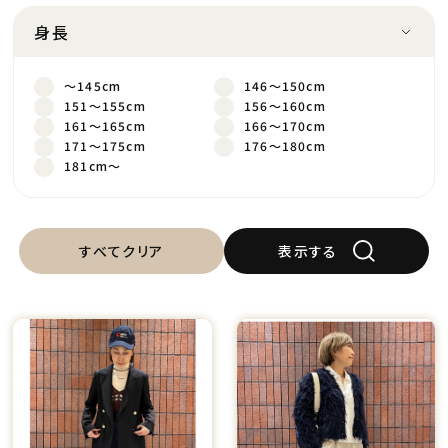
身長
～145cm
146～150cm
151～155cm
156～160cm
161～165cm
166～170cm
171～175cm
176～180cm
181cm～
すべてクリア
表示する