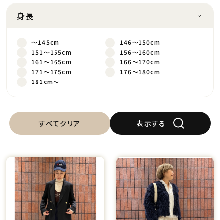
身長
～145cm
146～150cm
151～155cm
156～160cm
161～165cm
166～170cm
171～175cm
176～180cm
181cm～
すべてクリア
表示する